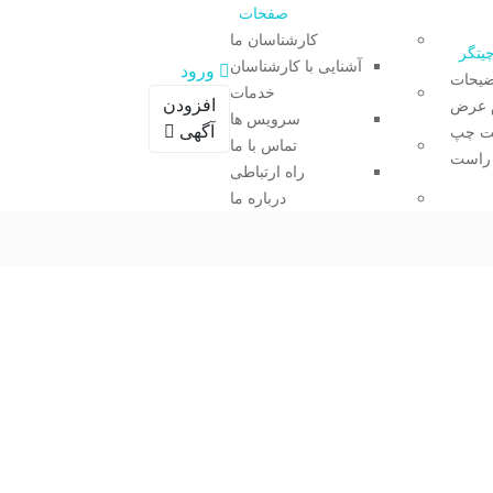
صفحات
کارشناسان ما
چیتگر
آشنایی با کارشناسان
ورود
ضیحات
خدمات
افزودن
م عرض
سرویس ها
آگهی
مت چپ
صفحه اصلی
/
تماس با ما
 راست
واحد آماده چیتگر ، دریاچه چیتگر ، مرواریدشهر
راه ارتباطی
درباره ما